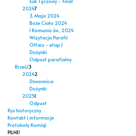
Łuk Tęczowy - finał
2024
7
3. Maja 2024
Boże Ciało 2024
I Komunia św., 2024
Wizytacja Parafii
Ołtarz - etap I
Dożynki
Odpust parafialny
Brześć
3
2024
2
Dzwonnica
Dożynki
2025
1
Odpust
Rys historyczny
Kontakt i informacje
Protokoły Komisji
PILNE!