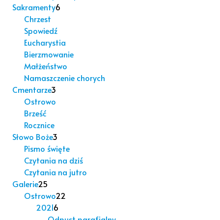
Sakramenty
6
Chrzest
Spowiedź
Eucharystia
Bierzmowanie
Małżeństwo
Namaszczenie chorych
Cmentarze
3
Ostrowo
Brześć
Rocznice
Słowo Boże
3
Pismo święte
Czytania na dziś
Czytania na jutro
Galerie
25
Ostrowo
22
2021
6
Odpust parafialny