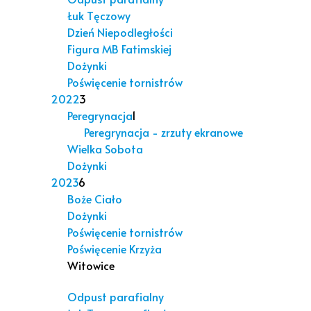
Łuk Tęczowy
Dzień Niepodległości
Figura MB Fatimskiej
Dożynki
Poświęcenie tornistrów
2022
3
Peregrynacja
1
Peregrynacja - zrzuty ekranowe
Wielka Sobota
Dożynki
2023
6
Boże Ciało
Dożynki
Poświęcenie tornistrów
Poświęcenie Krzyża
Witowice
Odpust parafialny