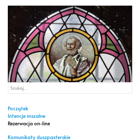
Początek
Intencje mszalne
Rezerwacja on-line
Komunikaty duszpasterskie