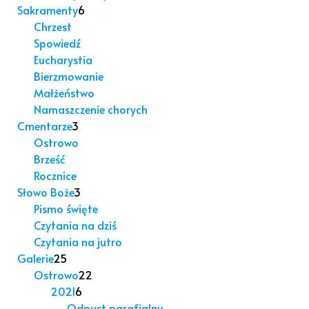
Sakramenty
6
Chrzest
Spowiedź
Eucharystia
Bierzmowanie
Małżeństwo
Namaszczenie chorych
Cmentarze
3
Ostrowo
Brześć
Rocznice
Słowo Boże
3
Pismo święte
Czytania na dziś
Czytania na jutro
Galerie
25
Ostrowo
22
2021
6
Odpust parafialny