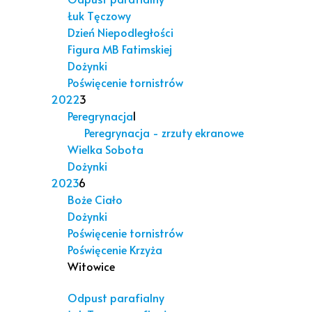
Łuk Tęczowy
Dzień Niepodległości
Figura MB Fatimskiej
Dożynki
Poświęcenie tornistrów
2022
3
Peregrynacja
1
Peregrynacja - zrzuty ekranowe
Wielka Sobota
Dożynki
2023
6
Boże Ciało
Dożynki
Poświęcenie tornistrów
Poświęcenie Krzyża
Witowice
Odpust parafialny