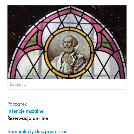
Początek
Intencje mszalne
Rezerwacja on-line
Komunikaty duszpasterskie