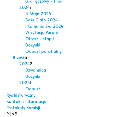
Łuk Tęczowy - finał
2024
7
3. Maja 2024
Boże Ciało 2024
I Komunia św., 2024
Wizytacja Parafii
Ołtarz - etap I
Dożynki
Odpust parafialny
Brześć
3
2024
2
Dzwonnica
Dożynki
2025
1
Odpust
Rys historyczny
Kontakt i informacje
Protokoły Komisji
PILNE!