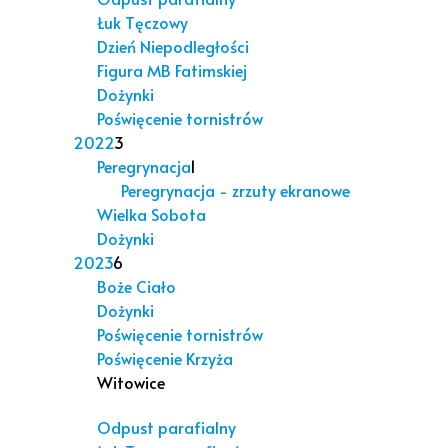
Łuk Tęczowy
Dzień Niepodległości
Figura MB Fatimskiej
Dożynki
Poświęcenie tornistrów
2022
3
Peregrynacja
1
Peregrynacja - zrzuty ekranowe
Wielka Sobota
Dożynki
2023
6
Boże Ciało
Dożynki
Poświęcenie tornistrów
Poświęcenie Krzyża
Witowice
Odpust parafialny