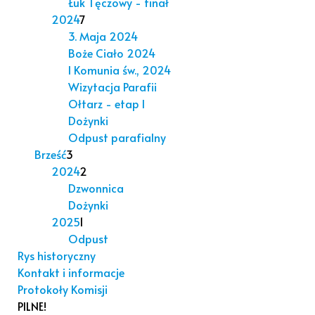
Łuk Tęczowy - finał
2024
7
3. Maja 2024
Boże Ciało 2024
I Komunia św., 2024
Wizytacja Parafii
Ołtarz - etap I
Dożynki
Odpust parafialny
Brześć
3
2024
2
Dzwonnica
Dożynki
2025
1
Odpust
Rys historyczny
Kontakt i informacje
Protokoły Komisji
PILNE!