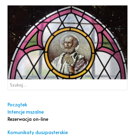
Początek
Intencje mszalne
Rezerwacja on-line
Komunikaty duszpasterskie