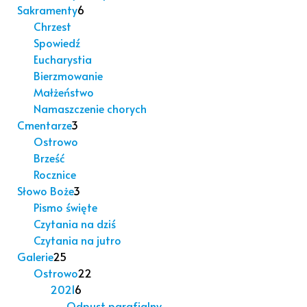
Sakramenty
6
Chrzest
Spowiedź
Eucharystia
Bierzmowanie
Małżeństwo
Namaszczenie chorych
Cmentarze
3
Ostrowo
Brześć
Rocznice
Słowo Boże
3
Pismo święte
Czytania na dziś
Czytania na jutro
Galerie
25
Ostrowo
22
2021
6
Odpust parafialny