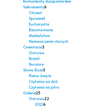
Komunikaty duszpasterskie
Sakramenty
6
Chrzest
Spowiedź
Eucharystia
Bierzmowanie
Małżeństwo
Namaszczenie chorych
Cmentarze
3
Ostrowo
Brześć
Rocznice
Słowo Boże
3
Pismo święte
Czytania na dziś
Czytania na jutro
Galerie
25
Ostrowo
22
2021
6