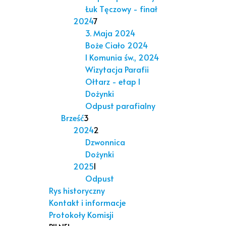
Łuk Tęczowy - finał
2024
7
3. Maja 2024
Boże Ciało 2024
I Komunia św., 2024
Wizytacja Parafii
Ołtarz - etap I
Dożynki
Odpust parafialny
Brześć
3
2024
2
Dzwonnica
Dożynki
2025
1
Odpust
Rys historyczny
Kontakt i informacje
Protokoły Komisji