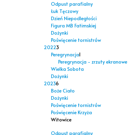
Odpust parafialny
Łuk Tęczowy
Dzień Niepodległości
Figura MB Fatimskiej
Dożynki
Poświęcenie tornistrów
2022
3
Peregrynacja
1
Peregrynacja - zrzuty ekranowe
Wielka Sobota
Dożynki
2023
6
Boże Ciało
Dożynki
Poświęcenie tornistrów
Poświęcenie Krzyża
Witowice
Odpust parafialny