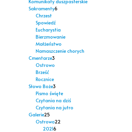
Komunikaty duszpasterskie
Sakramenty
6
Chrzest
Spowiedź
Eucharystia
Bierzmowanie
Małżeństwo
Namaszczenie chorych
Cmentarze
3
Ostrowo
Brześć
Rocznice
Słowo Boże
3
Pismo święte
Czytania na dziś
Czytania na jutro
Galerie
25
Ostrowo
22
2021
6