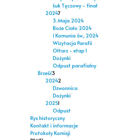
Łuk Tęczowy - finał
2024
7
3. Maja 2024
Boże Ciało 2024
I Komunia św., 2024
Wizytacja Parafii
Ołtarz - etap I
Dożynki
Odpust parafialny
Brześć
3
2024
2
Dzwonnica
Dożynki
2025
1
Odpust
Rys historyczny
Kontakt i informacje
Protokoły Komisji