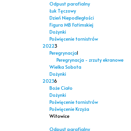
Odpust parafialny
Łuk Tęczowy
Dzień Niepodległości
Figura MB Fatimskiej
Dożynki
Poświęcenie tornistrów
2022
3
Peregrynacja
1
Peregrynacja - zrzuty ekranowe
Wielka Sobota
Dożynki
2023
6
Boże Ciało
Dożynki
Poświęcenie tornistrów
Poświęcenie Krzyża
Witowice
Odpust parafialny