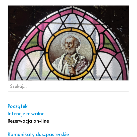
Początek
Intencje mszalne
Rezerwacja on-line
Komunikaty duszpasterskie