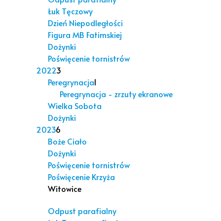
Łuk Tęczowy
Dzień Niepodległości
Figura MB Fatimskiej
Dożynki
Poświęcenie tornistrów
2022
3
Peregrynacja
1
Peregrynacja - zrzuty ekranowe
Wielka Sobota
Dożynki
2023
6
Boże Ciało
Dożynki
Poświęcenie tornistrów
Poświęcenie Krzyża
Witowice
Odpust parafialny