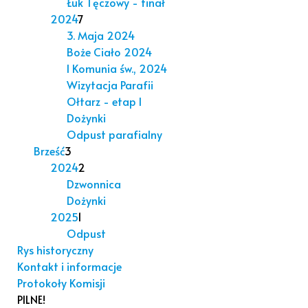
Łuk Tęczowy - finał
2024
7
3. Maja 2024
Boże Ciało 2024
I Komunia św., 2024
Wizytacja Parafii
Ołtarz - etap I
Dożynki
Odpust parafialny
Brześć
3
2024
2
Dzwonnica
Dożynki
2025
1
Odpust
Rys historyczny
Kontakt i informacje
Protokoły Komisji
PILNE!