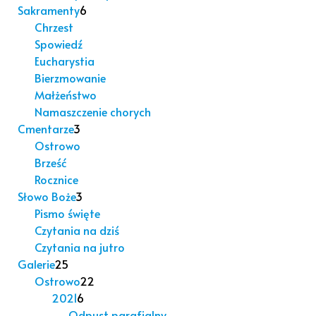
Sakramenty
6
Chrzest
Spowiedź
Eucharystia
Bierzmowanie
Małżeństwo
Namaszczenie chorych
Cmentarze
3
Ostrowo
Brześć
Rocznice
Słowo Boże
3
Pismo święte
Czytania na dziś
Czytania na jutro
Galerie
25
Ostrowo
22
2021
6
Odpust parafialny